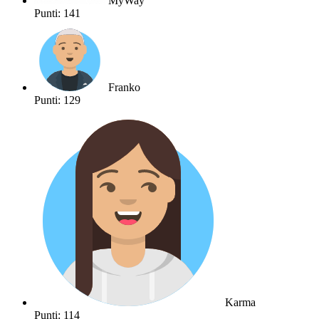
MyWay
Punti: 141
Franko
Punti: 129
Karma
Punti: 114