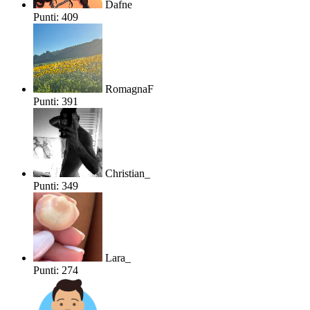
Dafne
Punti: 409
RomagnaF
Punti: 391
Christian_
Punti: 349
Lara_
Punti: 274