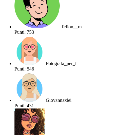
Teflon__m
Punti: 753
Fotografa_per_f
Punti: 546
Giovannaxlei
Punti: 431