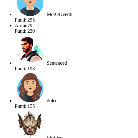
MorOOverdi
Punti: 255
Arimo79
Punti: 230
Sentenced
Punti: 198
dolce
Punti: 155